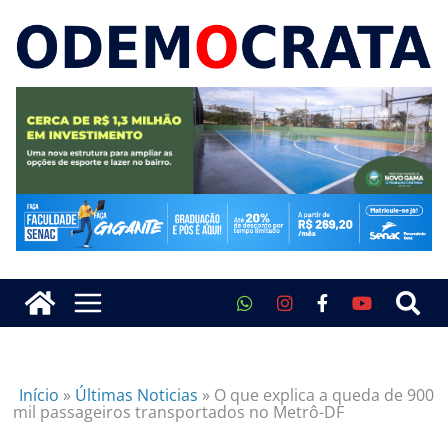
Início
»
Últimas Noticias
»
O que explica a queda de 900
mil passageiros transportados no Metrô-DF