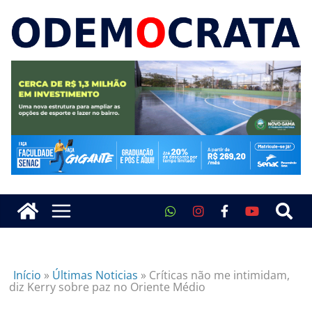
Início
»
Últimas Noticias
»
Críticas não me intimidam,
diz Kerry sobre paz no Oriente Médio