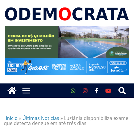
Início
»
Últimas Noticias
»
Luziânia disponibiliza exame
que detecta dengue em até três dias