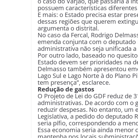
o caso do Varjão, que passaria a in
possuem características diferentes 
E mais: o Estado precisa estar pre
dessas regiões que querem extingui
argumenta o distrital.
No caso da Fercal, Rodrigo Delmas
emenda conjunta com o deputado Dr
administrativa não seja unificada a
Por outro lado, baseado no quesito 
Estado devem ser prioridades na de
Delmasso também apresentou emen
Lago Sul e Lago Norte à do Plano Pi
tem presença”, esclarece.
Redução de gastos
O Projeto de Lei do GDF reduz de 3
administrativas. De acordo com o 
reduzir despesas. No entanto, um 
Legislativa, a pedido do deputado
seria pífio, correspondendo a men
Essa economia seria ainda menor 
mantenha nos locais subministraçõ