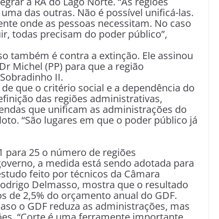
tegrar a RA do Lago Norte. “As regiões
uma das outras. Não é possível unificá-las.
sente onde as pessoas necessitam. No caso
r, todas precisam do poder público”,
so também é contra a extinção. Ele assinou
 Michel (PP) para que a região
 Sobradinho II.
de que o critério social e a dependência do
finição das regiões administrativas,
das que unificam as administrações do
loto. “São lugares em que o poder público já
1 para 25 o número de regiões
governo, a medida está sendo adotada para
estudo feito por técnicos da Câmara
 Rodrigo Delmasso, mostra que o resultado
os de 2,5% do orçamento anual do GDF.
caso o GDF reduza as administrações, mas
es. “Corte é uma ferramente importante