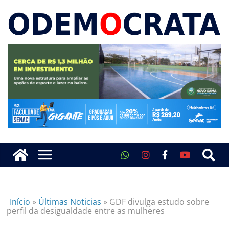
Início
»
Últimas Noticias
»
GDF divulga estudo sobre
perfil da desigualdade entre as mulheres