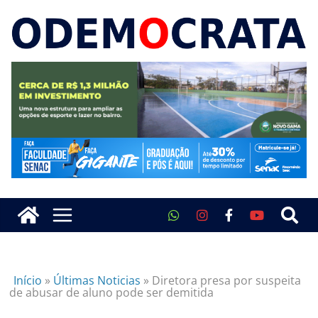
Início
»
Últimas Noticias
»
Diretora presa por suspeita
de abusar de aluno pode ser demitida