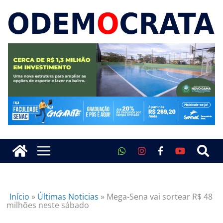
Início
»
Últimas Noticias
»
Mega-Sena vai sortear R$ 48
milhões neste sábado