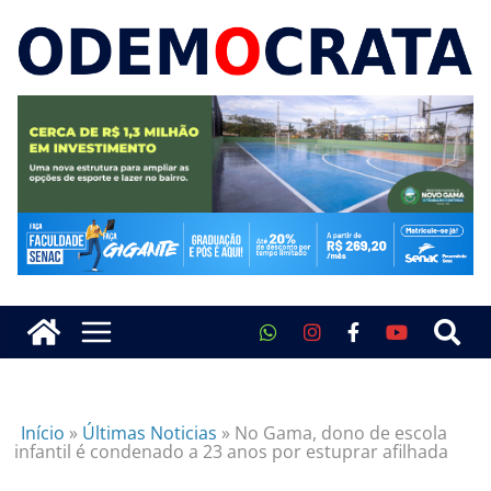
Início
»
Últimas Noticias
»
No Gama, dono de escola
infantil é condenado a 23 anos por estuprar afilhada