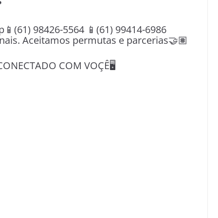

(61) 98426-5564 📱(61) 99414-6986
nais. Aceitamos permutas e parcerias🤝🏽
CONECTADO COM VOÇÊ🖥️