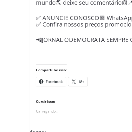
mundo🌎 deixe seu comentário📰
✅ ANUNCIE CONOSCO🟩 WhatsApp📱
✅ Confira nossos preços promocio
📲JORNAL ODEMOCRATA SEMPRE 
Compartilhe isso:
Facebook
18+
Curtir isso:
Carregando...