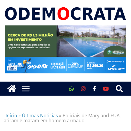
Início
»
Últimas Noticias
»
Policiais de Maryland-EUA,
atiram e matam em homem armado