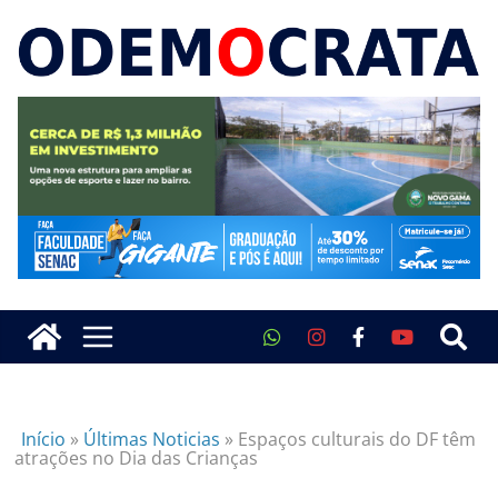
Início
»
Últimas Noticias
»
Espaços culturais do DF têm
atrações no Dia das Crianças