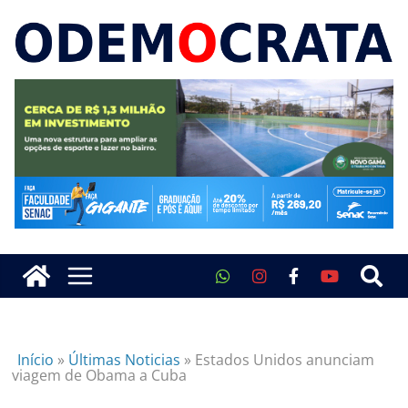
Início
»
Últimas Noticias
»
Estados Unidos anunciam
viagem de Obama a Cuba