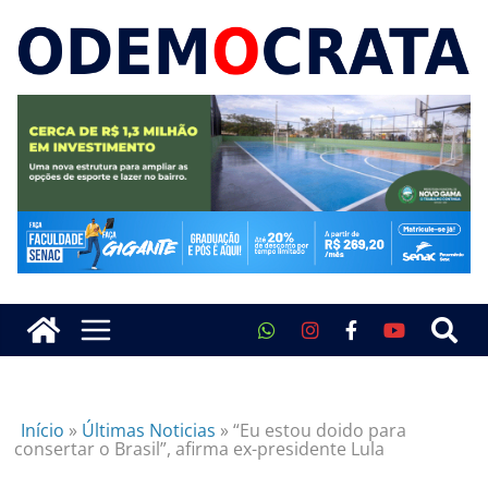
Início
»
Últimas Noticias
»
“Eu estou doido para
consertar o Brasil”, afirma ex-presidente Lula