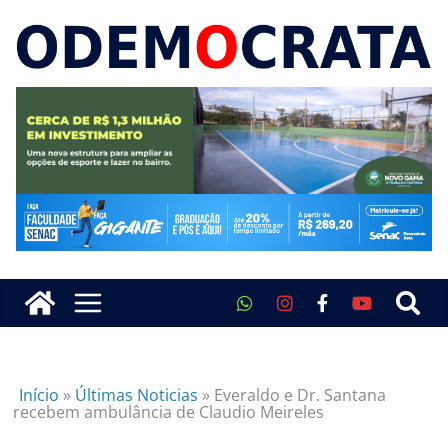
Início
»
Últimas Noticias
»
Everaldo e Dr. Santana
recebem ambulância de Claudio Meireles