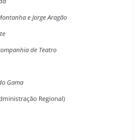
ida
Montanha e Jorge Aragão
te
 Companhia de Teatro
a do Gama
ministração Regional)