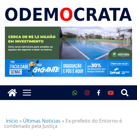
Início
»
Últimas Noticias
»
Ex-prefeito do Entorno é
condenado pela Justiça