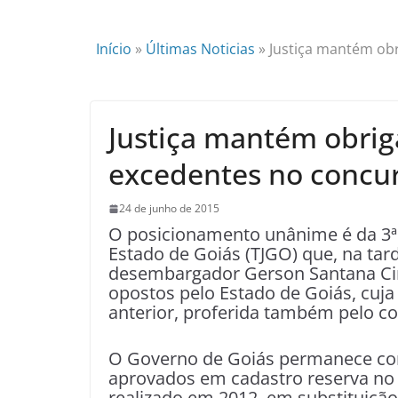
Início
»
Últimas Noticias
»
Justiça mantém ob
Justiça mantém obrig
excedentes no conc
24 de junho de 2015
O posicionamento unânime é da 3ª 
Estado de Goiás (TJGO) que, na tard
desembargador Gerson Santana Cin
opostos pelo Estado de Goiás, cuja
anterior, proferida também pelo c
O Governo de Goiás permanece com
aprovados em cadastro reserva no c
realizado em 2012, em substituição