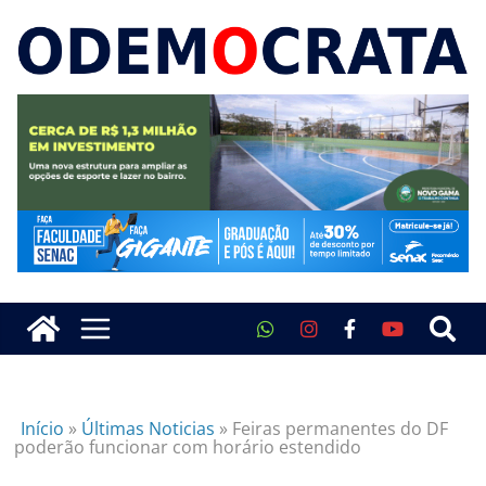
Início
»
Últimas Noticias
»
Feiras permanentes do DF
poderão funcionar com horário estendido