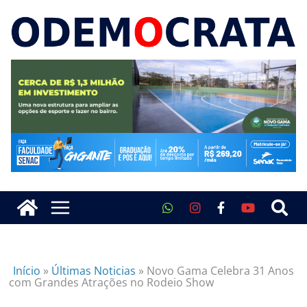
Início
»
Últimas Noticias
»
Novo Gama Celebra 31 Anos
com Grandes Atrações no Rodeio Show