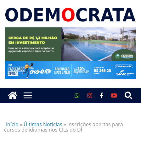
Início
»
Últimas Noticias
»
Inscrições abertas para
cursos de idiomas nos CILs do DF