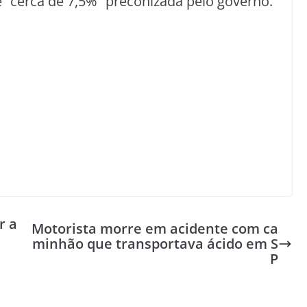
 “cerca de 7,5%” preconizada pelo governo.
r a
Motorista morre em acidente com ca
minhão que transportava ácido em S
P