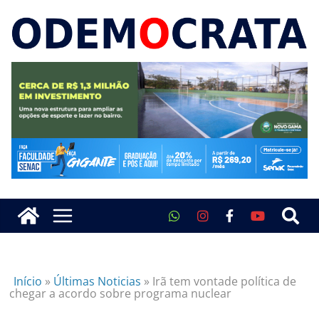
Início
»
Últimas Noticias
»
Irã tem vontade política de
chegar a acordo sobre programa nuclear