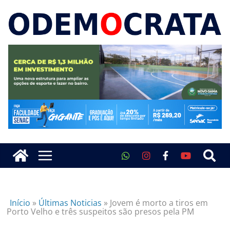
Início
»
Últimas Noticias
»
Jovem é morto a tiros em
Porto Velho e três suspeitos são presos pela PM