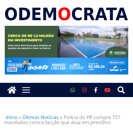
Início
»
Últimas Noticias
»
Polícia do PR cumpre 757
mandados contra facção que atua em presídios