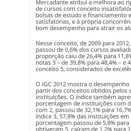
Mercadante atribui a melhora ao r
de cursos com conceito insatisfató
bolsas de estudo e financiamento e
satisfatórias, e à própria concorrê
bom desempenho para atrair os al
Nesse conceito, de 2009 para 2012
passou de 0,6% dos cursos avaliado
proporção caiu de 26,4% para 11
notas 3 – de 39,8% para 48,4% – e 
conceito 5, considerados de excelê
O IGC 2012 mostra o desempenho p
partir dos conceitos obtidos pelos
instituições. O índice também apr
porcentagem de instituições com 
com 2, passou de 32,1% para 16,7%
índice 3, 57,8% das instituições e
porcentagem passou de 5,8% para 14
obtiveram 5, caíram de 1,2% para 1