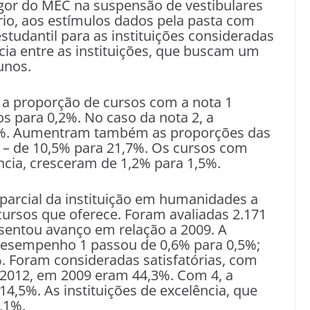
igor do MEC na suspensão de vestibulares
rio, aos estímulos dados pela pasta com
studantil para as instituições consideradas
ncia entre as instituições, que buscam um
unos.
, a proporção de cursos com a nota 1
s para 0,2%. No caso da nota 2, a
,8%. Aumentram também as proporções das
4 – de 10,5% para 21,7%. Os cursos com
ncia, cresceram de 1,2% para 1,5%.
arcial da instituição em humanidades a
 cursos que oferece. Foram avaliadas 2.171
esentou avanço em relação a 2009. A
desempenho 1 passou de 0,6% para 0,5%;
. Foram consideradas satisfatórias, com
m 2012, em 2009 eram 44,3%. Com 4, a
,5%. As instituições de excelência, que
,1%.