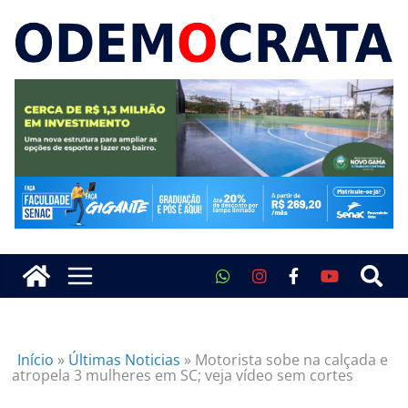
Início
»
Últimas Noticias
»
Motorista sobe na calçada e
atropela 3 mulheres em SC; veja vídeo sem cortes