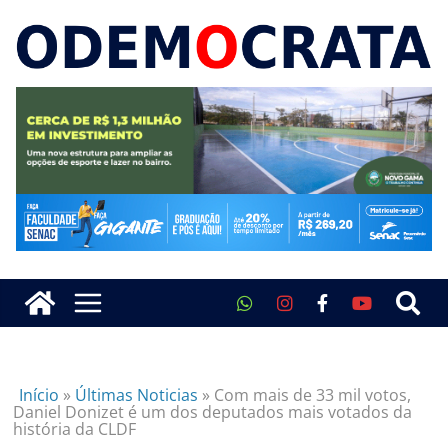
Início
»
Últimas Noticias
»
Com mais de 33 mil votos,
Daniel Donizet é um dos deputados mais votados da
história da CLDF