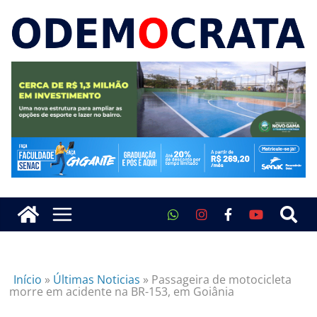
Início
»
Últimas Noticias
»
Passageira de motocicleta
morre em acidente na BR-153, em Goiânia