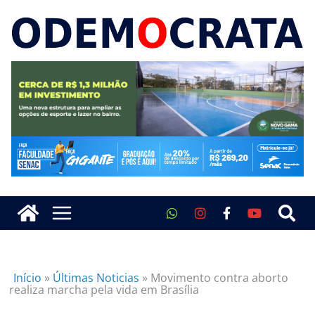
Início
»
Últimas Noticias
»
Movimento contra aborto
realiza marcha pela vida em Brasília