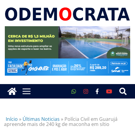
Início
»
Últimas Noticias
»
Polícia Civil em Guarujá
apreende mais de 240 kg de maconha em sítio