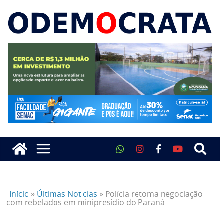
Início
»
Últimas Noticias
»
Polícia retoma negociação
com rebelados em minipresídio do Paraná