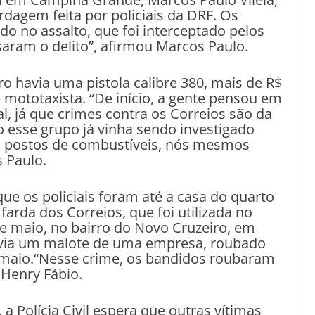
dagem feita por policiais da DRF. Os
do no assalto, que foi interceptado pelos
ssaram o delito”, afirmou Marcos Paulo.
o havia uma pistola calibre 380, mais de R$
 mototaxista. “De início, a gente pensou em
l, já que crimes contra os Correios são da
o esse grupo já vinha sendo investigado
os a postos de combustíveis, nós mesmos
s Paulo.
e os policiais foram até a casa do quarto
arda dos Correios, que foi utilizada no
e maio, no bairro do Novo Cruzeiro, em
avia um malote de uma empresa, roubado
e maio.“Nesse crime, os bandidos roubaram
 Henry Fábio.
 Polícia Civil espera que outras vítimas