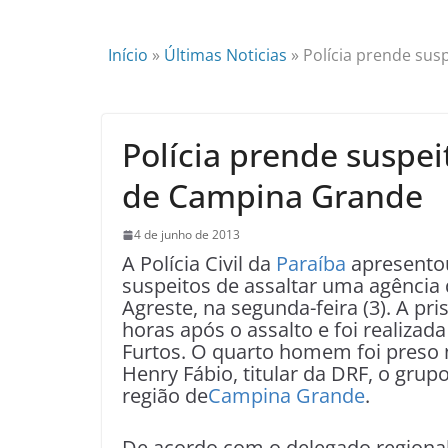
Início
»
Últimas Noticias
»
Polícia prende sus
Polícia prende suspei
de Campina Grande
4 de junho de 2013
A Polícia Civil da
Paraíba
apresentou
suspeitos de assaltar uma agência
Agreste, na segunda-feira (3). A pr
horas após o assalto e foi realizad
Furtos. O quarto homem foi preso
Henry Fábio, titular da DRF, o gru
região de
Campina Grande
.
De acordo com o delegado regional