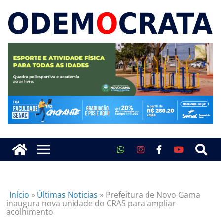
Início
»
Últimas Noticias
»
Prefeitura de Novo Gama
inaugura nova unidade do CRAS para ampliar
acolhimento