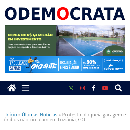
Início
»
Últimas Noticias
»
Protesto bloqueia garagem e
ônibus não circulam em Luziânia, GO