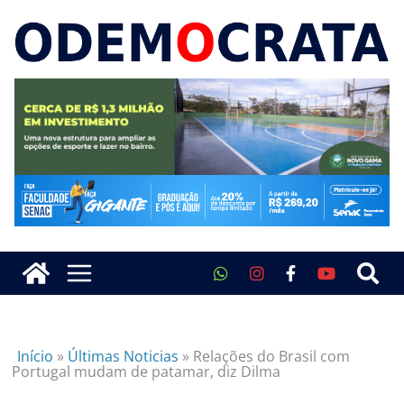
Início
»
Últimas Noticias
»
Relações do Brasil com
Portugal mudam de patamar, diz Dilma