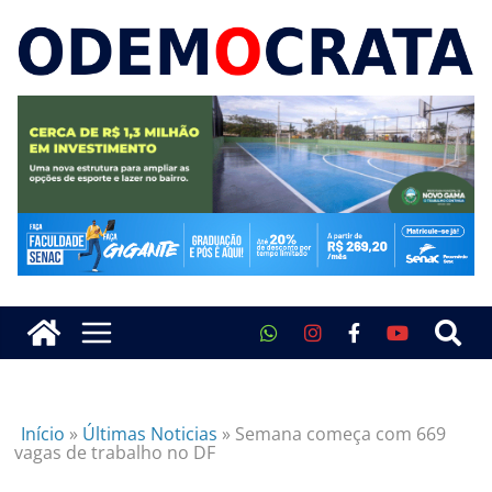
Início
»
Últimas Noticias
»
Semana começa com 669
vagas de trabalho no DF