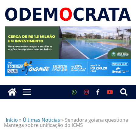
Início
»
Últimas Noticias
»
Senadora goiana questiona
Mantega sobre unificação do ICMS