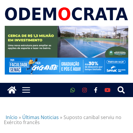
Início
»
Últimas Noticias
»
Suposto canibal serviu no
Exército francês