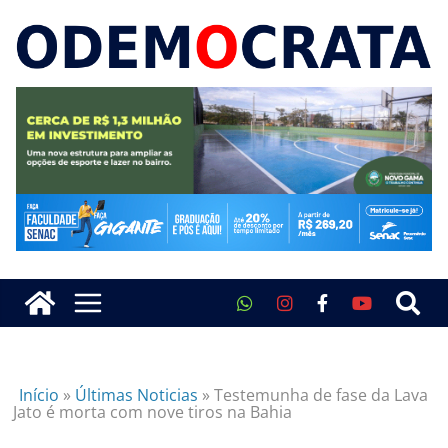
Início
»
Últimas Noticias
»
Testemunha de fase da Lava
Jato é morta com nove tiros na Bahia