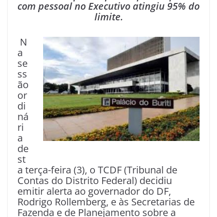
com pessoal no Executivo atingiu 95% do
limite.
N
a
se
ss
ão
or
di
ná
ri
a
de
st
a terça-feira (3), o TCDF (Tribunal de
Contas do Distrito Federal) decidiu
emitir alerta ao governador do DF,
Rodrigo Rollemberg, e às Secretarias de
Fazenda e de Planejamento sobre a