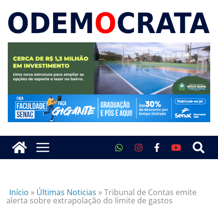
Início
»
Últimas Noticias
»
Tribunal de Contas emite
alerta sobre extrapolação do limite de gastos