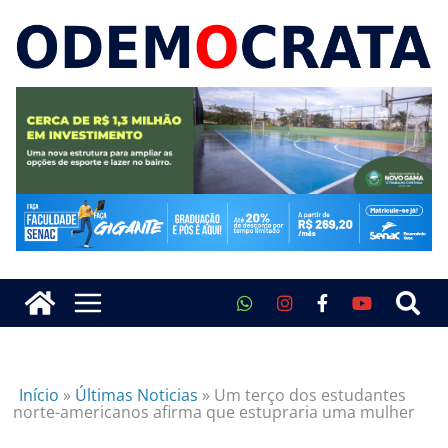
Início
»
Últimas Noticias
»
Um terço dos estudantes
norte-americanos afirma que estupraria uma mulher