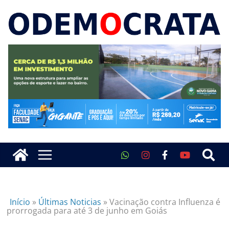
Início
»
Últimas Noticias
»
Vacinação contra Influenza é
prorrogada para até 3 de junho em Goiás