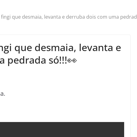
fingi que desmaia, levanta e derruba dois com uma pedrada
ngi que desmaia, levanta e
 pedrada só!!!👀
a.