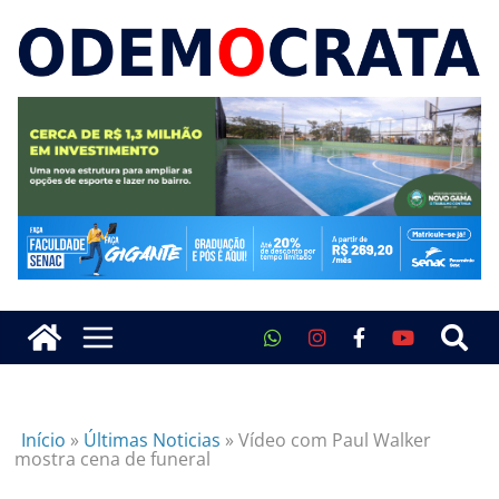
Início
»
Últimas Noticias
»
Vídeo com Paul Walker
mostra cena de funeral